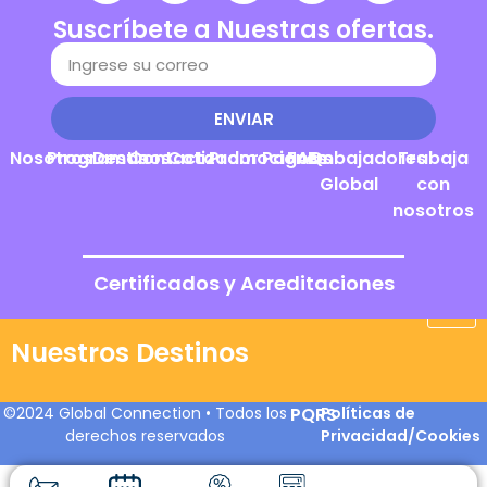
Suscríbete a Nuestras ofertas.
ENVIAR
Nosotros
Programas
Destinos
Contacto
Cotizador
Promociones
Pagos
FAQs
Embajadores
Trabaja
Global
con
nosotros
Certificados y Acreditaciones
Nuestros Destinos
©2024 Global Connection • Todos los
PQRS
Políticas de
derechos reservados
Privacidad/Cookies