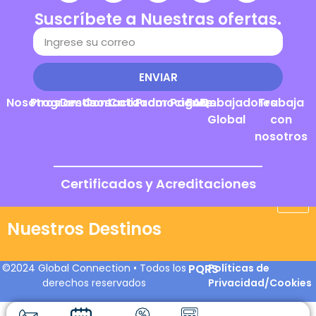
Suscríbete a Nuestras ofertas.
ENVIAR
Nosotros
Programas
Destinos
Contacto
Cotizador
Promociones
Pagos
FAQs
Embajadores
Trabaja
Global
con
nosotros
Certificados y Acreditaciones
Nuestros Destinos
©2024 Global Connection • Todos los
PQRS
Políticas de
derechos reservados
Privacidad/Cookies