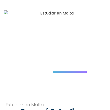
futuro profesional y personal.
Ver video
Déjanos
tus datos
Estudiar en Malta: