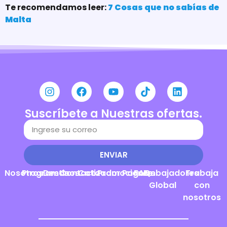
Te recomendamos leer:
7 Cosas que no sabías de
Malta
Suscríbete a Nuestras ofertas.
ENVIAR
Nosotros
Programas
Destinos
Contacto
Cotizador
Promociones
Pagos
FAQs
Embajadores
Trabaja
Global
con
nosotros