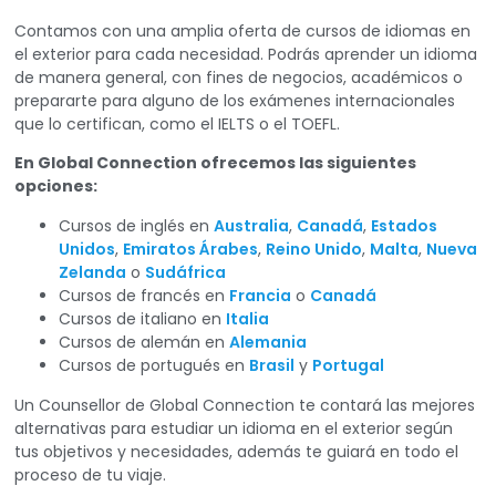
Contamos con una amplia oferta de cursos de idiomas en
el exterior para cada necesidad. Podrás aprender un idioma
de manera general, con fines de negocios, académicos o
prepararte para alguno de los exámenes internacionales
que lo certifican, como el IELTS o el TOEFL.
En Global Connection ofrecemos las siguientes
opciones:
Cursos de inglés en
Australia
,
Canadá
,
Estados
Unidos
,
Emiratos Árabes
,
Reino Unido
,
Malta
,
Nueva
Zelanda
o
Sudáfrica
Cursos de francés en
Francia
o
Canadá
Cursos de italiano en
Italia
Cursos de alemán en
Alemania
Cursos de portugués en
Brasil
y
Portugal
Un Counsellor de Global Connection te contará las mejores
alternativas para estudiar un idioma en el exterior según
tus objetivos y necesidades, además te guiará en todo el
proceso de tu viaje.