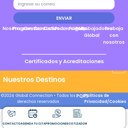
ENVIAR
Nosotros
Programas
Destinos
Contacto
Cotizador
Promociones
Pagos
FAQs
Embajadores
Trabaja
Global
con
nosotros
Certificados y Acreditaciones
Nuestros Destinos
©2024 Global Connection • Todos los
PQRS
Políticas de
derechos reservados
Privacidad/Cookies
CONTACTO
AGENDA TU CITA
PROMOCIONES
COTIZADOR