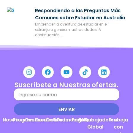
Respondiendo a las Preguntas Más
Comunes sobre Estudiar en Australia
Emprender la aventura de estudiar en el
extranjero genera muchas dudas. A
continuación,...
Suscríbete a Nuestras ofertas.
ENVIAR
Nosotros
Programas
Destinos
Contacto
Cotizador
Promociones
Pagos
FAQs
Embajadores
Trabaja
Global
con