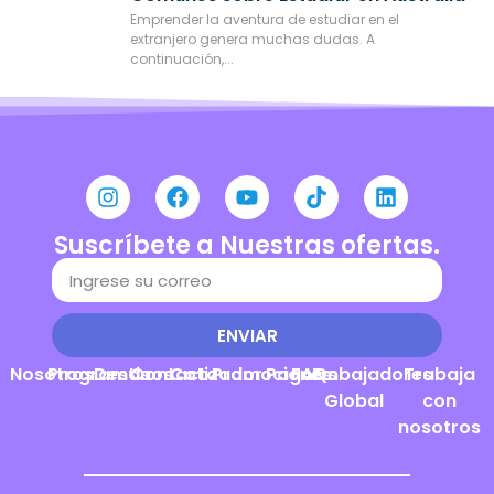
Emprender la aventura de estudiar en el
extranjero genera muchas dudas. A
continuación,...
Suscríbete a Nuestras ofertas.
ENVIAR
Nosotros
Programas
Destinos
Contacto
Cotizador
Promociones
Pagos
FAQs
Embajadores
Trabaja
Global
con
nosotros