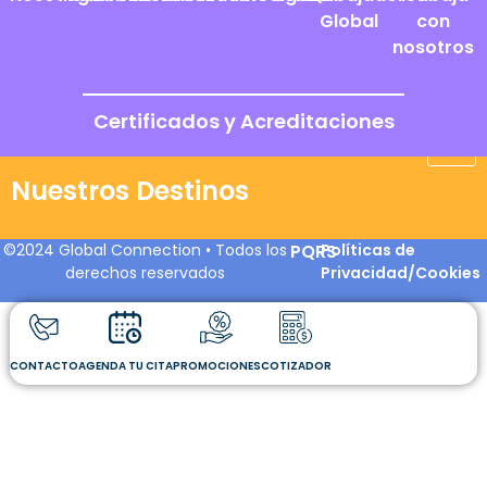
Global
con
nosotros
Certificados y Acreditaciones
Nuestros Destinos
©2024 Global Connection • Todos los
PQRS
Políticas de
derechos reservados
Privacidad/Cookies
CONTACTO
AGENDA TU CITA
PROMOCIONES
COTIZADOR