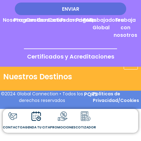
ENVIAR
Nosotros
Programas
Destinos
Contacto
Cotizador
Promociones
Pagos
FAQs
Embajadores
Trabaja
Global
con
nosotros
Certificados y Acreditaciones
Nuestros Destinos
©2024 Global Connection • Todos los
PQRS
Políticas de
derechos reservados
Privacidad/Cookies
CONTACTO
AGENDA TU CITA
PROMOCIONES
COTIZADOR