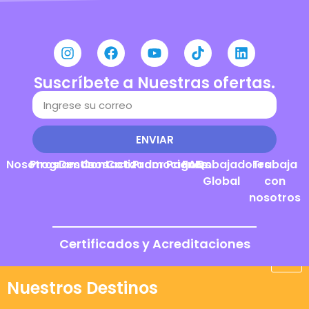
Suscríbete a Nuestras ofertas.
ENVIAR
Nosotros
Programas
Destinos
Contacto
Cotizador
Promociones
Pagos
FAQs
Embajadores
Trabaja
Global
con
nosotros
Certificados y Acreditaciones
Nuestros Destinos