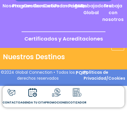
Nosotros
Programas
Destinos
Contacto
Cotizador
Promociones
Pagos
FAQs
Embajadores
Trabaja
Global
con
nosotros
Certificados y Acreditaciones
Nuestros Destinos
©2024 Global Connection • Todos los
PQRS
Políticas de
derechos reservados
Privacidad/Cookies
CONTACTO
AGENDA TU CITA
PROMOCIONES
COTIZADOR