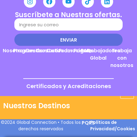
Suscríbete a Nuestras ofertas.
ENVIAR
Nosotros
Programas
Destinos
Contacto
Cotizador
Promociones
Pagos
FAQs
Embajadores
Trabaja
Global
con
nosotros
Certificados y Acreditaciones
Nuestros Destinos
©2024 Global Connection • Todos los
PQRS
Políticas de
derechos reservados
Privacidad/Cookies