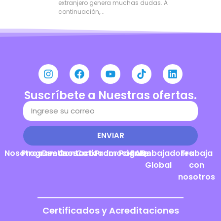
extranjero genera muchas dudas. A
continuación,...
Suscríbete a Nuestras ofertas.
ENVIAR
Nosotros
Programas
Destinos
Contacto
Cotizador
Promociones
Pagos
FAQs
Embajadores
Trabaja
Global
con
nosotros
Certificados y Acreditaciones