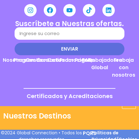
Suscríbete a Nuestras ofertas.
ENVIAR
Nosotros
Programas
Destinos
Contacto
Cotizador
Promociones
Pagos
FAQs
Embajadores
Trabaja
Global
con
nosotros
Certificados y Acreditaciones
Nuestros Destinos
©2024 Global Connection • Todos los
PQRS
Políticas de