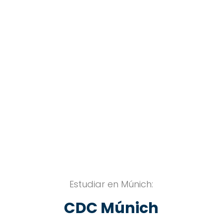
CDC Múnich
ESTUDIA EN CDC MÚNICH
Estudiar en Múnich:
CDC Múnich