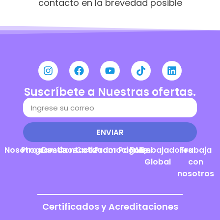
contacto en la brevedad posible
Suscríbete a Nuestras ofertas.
ENVIAR
Nosotros
Programas
Destinos
Contacto
Cotizador
Promociones
Pagos
FAQs
Embajadores
Trabaja
Global
con
nosotros
Certificados y Acreditaciones